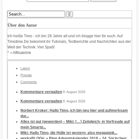
Über den Autor
Ich heiße Timo - ich bin 28 Jahre alt und ich blogge hier für euch. Auf
Timotime.De bekommt ihr Tutorials, Testberichte und Nachrichten aus der
Welt der Technik. Viel Spaß!
* = Affiliatelink
Latest
Popular
Comments
Kommentare verwalten
8. August 2026
Kommentare verwalten
8. August 2026
Norbert Kroker: Hallo Timo, ich bin neu hier und aufmerksam
dur...
Alles ist gut (geworden) – Miki: […] Zeitgleich- in Vorfreude auf
mein Smartp...
Miki: Hallo Timo, die Hülle ist gestern- also megapünk...
workaBLOGic » Blog Adventskalender 2018 – 24. Söckchen: