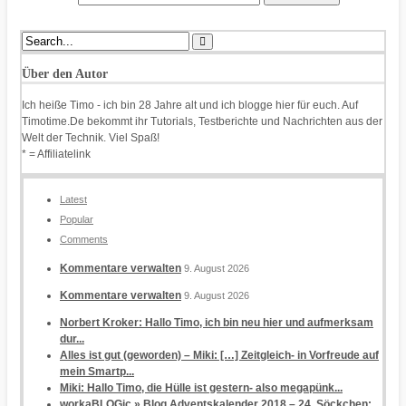
Über den Autor
Ich heiße Timo - ich bin 28 Jahre alt und ich blogge hier für euch. Auf
Timotime.De bekommt ihr Tutorials, Testberichte und Nachrichten aus der
Welt der Technik. Viel Spaß!
* = Affiliatelink
Latest
Popular
Comments
Kommentare verwalten
9. August 2026
Kommentare verwalten
9. August 2026
Norbert Kroker: Hallo Timo, ich bin neu hier und aufmerksam
dur...
Alles ist gut (geworden) – Miki: […] Zeitgleich- in Vorfreude auf
mein Smartp...
Miki: Hallo Timo, die Hülle ist gestern- also megapünk...
workaBLOGic » Blog Adventskalender 2018 – 24. Söckchen: